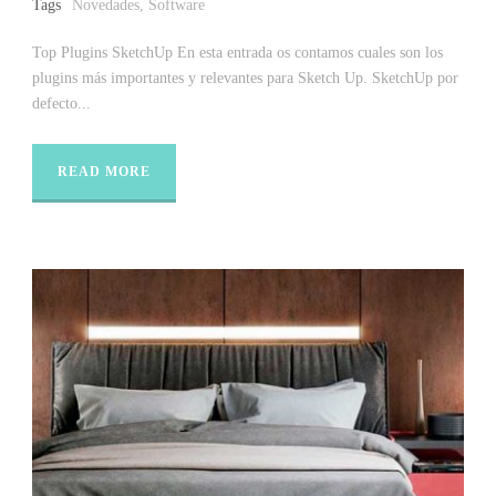
Tags
Novedades
,
Software
Top Plugins SketchUp En esta entrada os contamos cuales son los
plugins más importantes y relevantes para Sketch Up. SketchUp por
defecto...
READ MORE