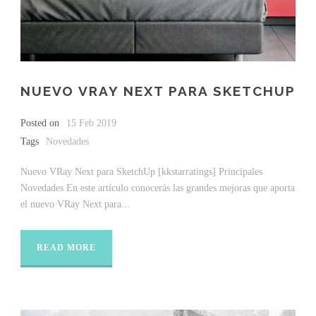
NUEVO VRAY NEXT PARA SKETCHUP
Posted on
15 Feb 2019
Tags
Novedades
Nuevo VRay Next para SketchUp [kkstarratings] Principales
Novedades En este artículo conocerás las grandes mejoras que aporta
el nuevo VRay Next para...
READ MORE