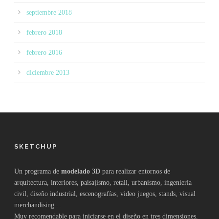
septiembre 2018
febrero 2018
febrero 2016
diciembre 2013
SKETCHUP
Un programa de
modelado 3D
para realizar entornos de
arquitectura, interiores, paisajismo, retail, urbanismo, ingeniería
civil, diseño industrial, escenografías, video juegos, stands, visual
merchandising…
Muy recomendable para iniciarse en el diseño en tres dimensiones.