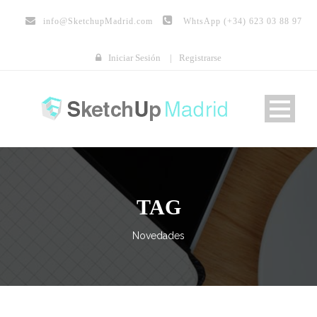
info@
SketchupMadrid.com
WhtsApp (+34) 623 03 88 97
Iniciar Sesión
|
Registrarse
TAG
Novedades