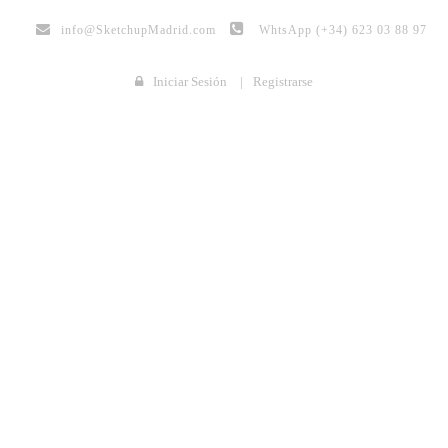
info@
SketchupMadrid.com
WhtsApp (+34) 623 03 88 97
Iniciar Sesión
|
Registrarse