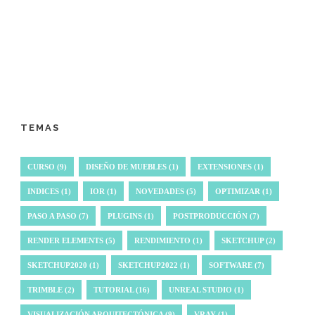
TEMAS
CURSO
(9)
DISEÑO DE MUEBLES
(1)
EXTENSIONES
(1)
INDICES
(1)
IOR
(1)
NOVEDADES
(5)
OPTIMIZAR
(1)
PASO A PASO
(7)
PLUGINS
(1)
POSTPRODUCCIÓN
(7)
RENDER ELEMENTS
(5)
RENDIMIENTO
(1)
SKETCHUP
(2)
SKETCHUP2020
(1)
SKETCHUP2022
(1)
SOFTWARE
(7)
TRIMBLE
(2)
TUTORIAL
(16)
UNREAL STUDIO
(1)
VISUALIZACIÓN ARQUITECTÓNICA
(9)
VRAY
(1)