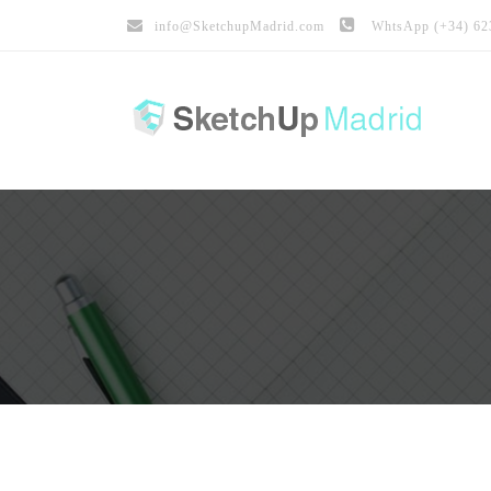
info@
SketchupMadrid.com
WhtsApp (+34) 623