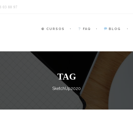
 03 88 97
© CURSOS
FAQ
BLOG
TAG
SketchUp2020