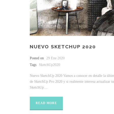
NUEVO SKETCHUP 2020
Posted on
29 Ene 2020
Tags
SketchUp2020
Nuevo SketchUp 2020 Vamos a conocer en detalle la últim
de SketchUp Pro 2020 y si realmente interesa actualizar tu
SketchUp....
READ MORE