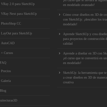
¡el curso que te llevará al siguie
VRay 2.0 para SketchUp
en modelado avanzado!
VRay Next para SketchUp
Cómo crear diseños en 3D de c
con SketchUp: ¡descubre los tru
PhotoShop CC
modelado!
LayOut para SketchUp
Aprende SketchUp y crea diseñ
para proyectos de construcción d
AutoCAD
calidad
+ Cursos
Aprende a diseñar en 3D con S
¡el curso que te convertirá en u
FAQ
en modelado!
Precios
SketchUp: la herramienta que te 
a crear diseños en 3D de manera
Galería
creativa
Blog
uitecturas3D