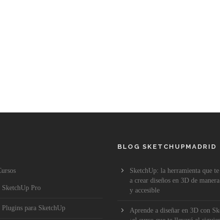
BLOG SKETCHUPMADRID
ursos
SketchUp: la herramienta que te 
a crear diseños en 3D de manera 
SketchUp Pro
y accesible
Plugins para SketchUp
Aprende a diseñar en 3D con S