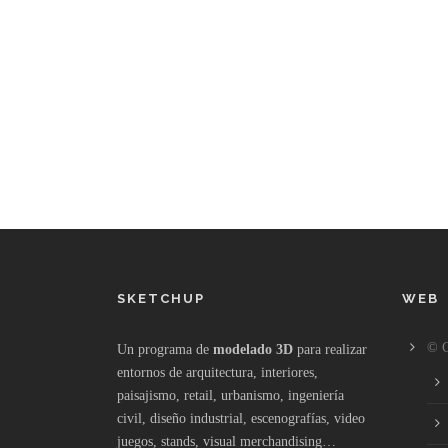
SKETCHUP
WEB
© C
Un programa de
modelado 3D
para realizar
entornos de arquitectura, interiores,
paisajismo, retail, urbanismo, ingeniería
civil, diseño industrial, escenografías, video
juegos, stands, visual merchandising…