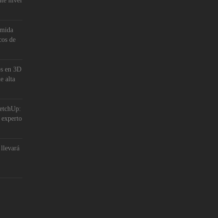
nte nivel
omida
cos de
os en 3D
e alta
ketchUp:
n experto
llevará