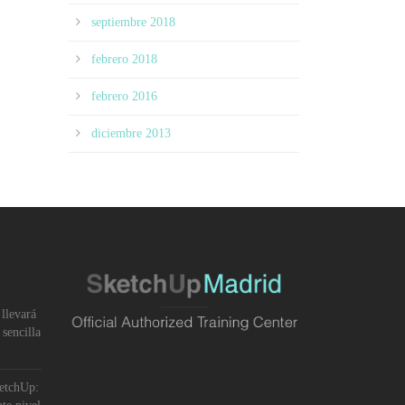
septiembre 2018
febrero 2018
febrero 2016
diciembre 2013
llevará
sencilla
ketchUp: