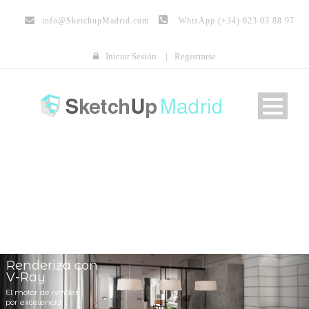
info@
SketchupMadrid.com
WhtsApp (+34) 623 03 88 97
Iniciar Sesión
|
Registrarse
Renderiza con
V-Ray
El motor de render
por excelencia