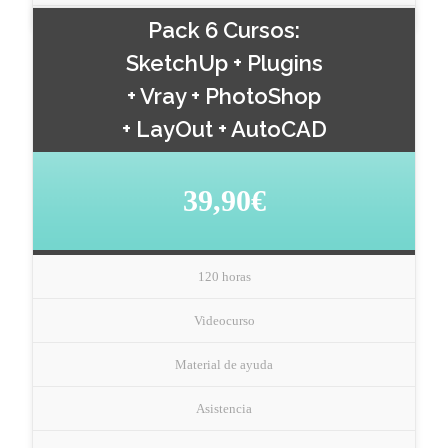
Pack 6 Cursos:
SketchUp + Plugins
+ Vray + PhotoShop
+ LayOut + AutoCAD
39,90€
120 horas
Videocurso
Material de ayuda
Asistencia