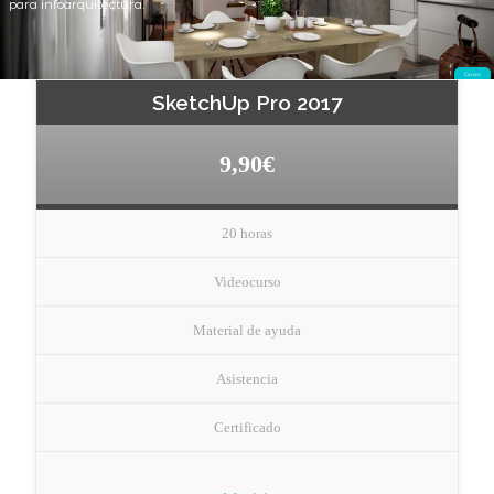
para infoarquitectura.
Cursos
SketchUp Pro 2017
9,90€
20 horas
Videocurso
Material de ayuda
Asistencia
Certificado