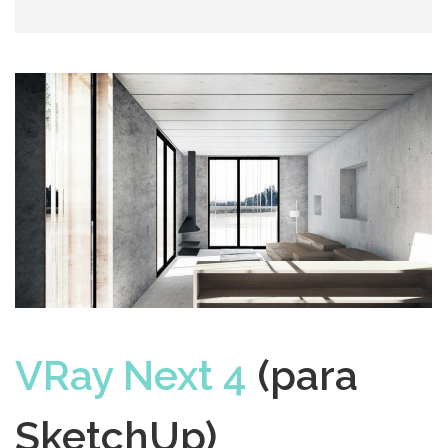
VRay Next 4
(para
SketchUp)