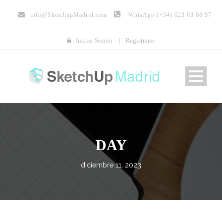
info@
SketchupMadrid.com
WhtsApp (+34) 623 03 88 97
Iniciar Sesión
|
Registrarse
DAY
diciembre 11, 2023