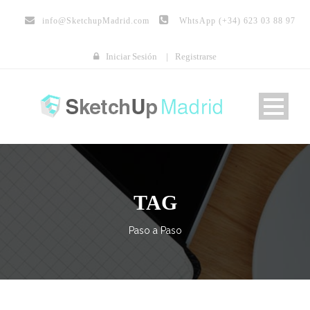
info@
SketchupMadrid.com
WhtsApp (+34) 623 03 88 97
Iniciar Sesión
|
Registrarse
TAG
Paso a Paso