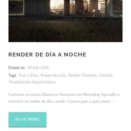
RENDER DE DÍA A NOCHE
Posted on
08 Ene 2020
Tags
Paso a Paso
,
Postproducción
,
Render Elements
,
Tutorial
,
Visualización Arquitectónica
Convierte tu escena Diurna en Nocturna con Photoshop Aprender a
convertir un render de día a noche. Conoce paso a paso como...
READ MORE