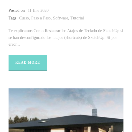
Posted on
11 Ene 2020
Tags
Curso
,
Paso a Paso
,
Software
,
Tutorial
Te explicamos Como Restaurar los Atajos de Teclado de SketchUp si
se han desconfigurado los atajos (shortcuts) de SketchUp. Si por
error...
READ MORE