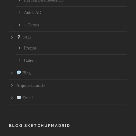
LayOut para SketchUp
AutoCAD
+ Cursos
FAQ
Precios
Galería
Blog
Arquitecturas3D
Email
BLOG SKETCHUPMADRID