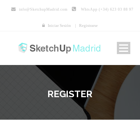
info@
SketchupMadrid.com
WhtsApp (+34) 623 03 88 97
Iniciar Sesión
|
Registrarse
REGISTER