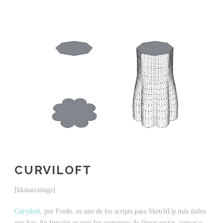
CURVILOFT
[kkstarratings]
Curviloft
, por Fredo, es uno de los scripts para SketchUp más útiles
que hay. Su función es unir los contornos de líneas rectas, curvas o