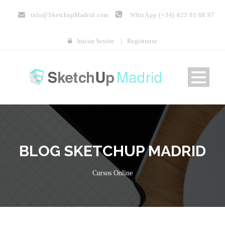
info@
SketchupMadrid.com
WhtsApp (+34) 623 03 88 97
Iniciar Sesión
|
Registrarse
BLOG SKETCHUP MADRID
Cursos Online