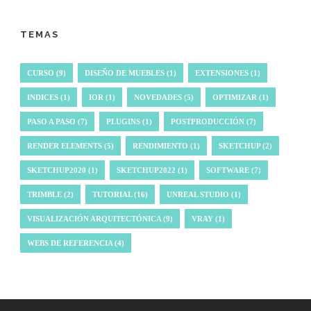
TEMAS
CURSO
(9)
DISEÑO DE MUEBLES
(1)
EXTENSIONES
(1)
INDICES
(1)
IOR
(1)
NOVEDADES
(5)
OPTIMIZAR
(1)
PASO A PASO
(7)
PLUGINS
(1)
POSTPRODUCCIÓN
(7)
RENDER ELEMENTS
(5)
RENDIMIENTO
(1)
SKETCHUP
(2)
SKETCHUP2020
(1)
SKETCHUP2022
(1)
SOFTWARE
(7)
TRIMBLE
(2)
TUTORIAL
(16)
UNREAL STUDIO
(1)
VISUALIZACIÓN ARQUITECTÓNICA
(9)
VRAY
(1)
WEBS DE REFERENCIA
(4)