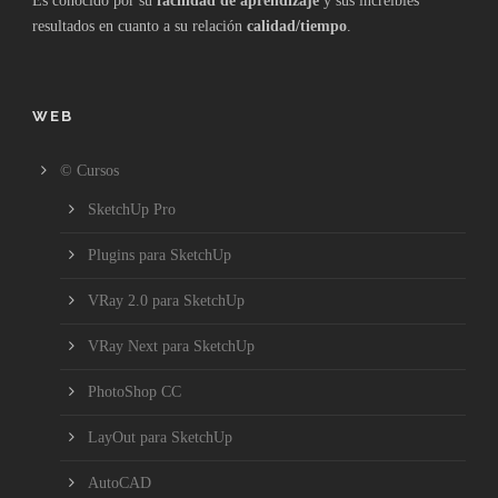
Es conocido por su
facilidad de aprendizaje
y sus increíbles
resultados en cuanto a su relación
calidad/tiempo
.
WEB
© Cursos
SketchUp Pro
Plugins para SketchUp
VRay 2.0 para SketchUp
VRay Next para SketchUp
PhotoShop CC
LayOut para SketchUp
AutoCAD