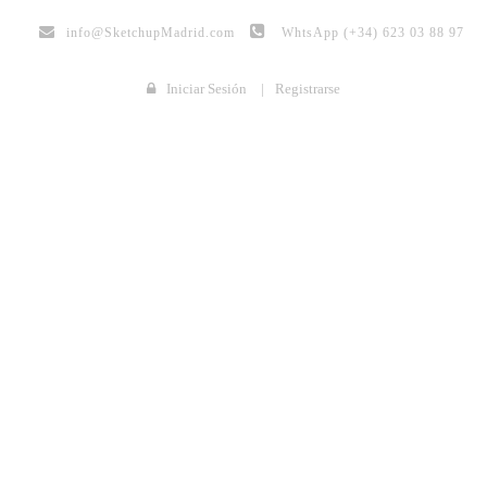
info@
SketchupMadrid.com
WhtsApp (+34) 623 03 88 97
Iniciar Sesión
|
Registrarse