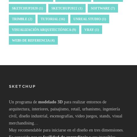
SKETCHUP2020
(1)
SKETCHUP2022
(1)
SOFTWARE
(7)
TRIMBLE
(2)
TUTORIAL
(16)
UNREAL STUDIO
(1)
VISUALIZACIÓN ARQUITECTÓNICA
(9)
VRAY
(1)
WEBS DE REFERENCIA
(4)
SKETCHUP
Un programa de
modelado 3D
para realizar entornos de
arquitectura, interiores, paisajismo, retail, urbanismo, ingeniería
civil, diseño industrial, escenografías, video juegos, stands, visual
merchandising…
Muy recomendable para iniciarse en el diseño en tres dimensiones.